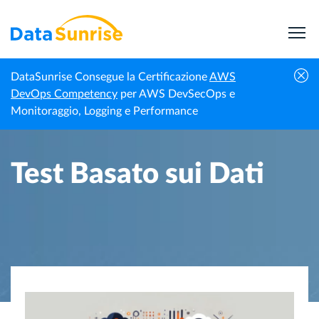
DataSunrise Consegue la Certificazione
AWS
Homepage
Centro di Conoscenza
Test Basato sui Dati
DevOps Competency
per AWS DevSecOps e
Monitoraggio, Logging e Performance
Test Basato sui Dati