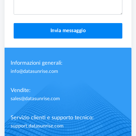
Invia messaggio
Informazioni generali:
info@datasunrise.com
Vendite:
sales@datasunrise.com
Servizio clienti e supporto tecnico:
support.datasunrise.com