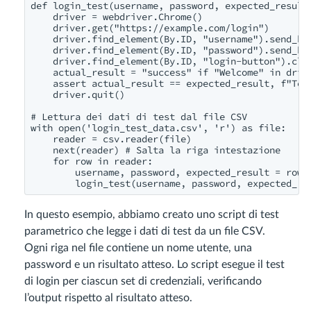
def login_test(username, password, expected_result)
    driver = webdriver.Chrome()

    driver.get("https://example.com/login")

    driver.find_element(By.ID, "username").send_key
    driver.find_element(By.ID, "password").send_key
    driver.find_element(By.ID, "login-button").clic
    actual_result = "success" if "Welcome" in drive
    assert actual_result == expected_result, f"Test
    driver.quit()

# Lettura dei dati di test dal file CSV

with open('login_test_data.csv', 'r') as file:

    reader = csv.reader(file)

    next(reader) # Salta la riga intestazione

    for row in reader:

        username, password, expected_result = row

In questo esempio, abbiamo creato uno script di test
parametrico che legge i dati di test da un file CSV.
Ogni riga nel file contiene un nome utente, una
password e un risultato atteso. Lo script esegue il test
di login per ciascun set di credenziali, verificando
l’output rispetto al risultato atteso.