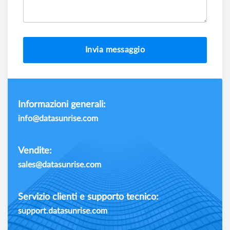
Invia messaggio
Informazioni generali:
info@datasunrise.com
Vendite:
sales@datasunrise.com
Servizio clienti e supporto tecnico:
support.datasunrise.com