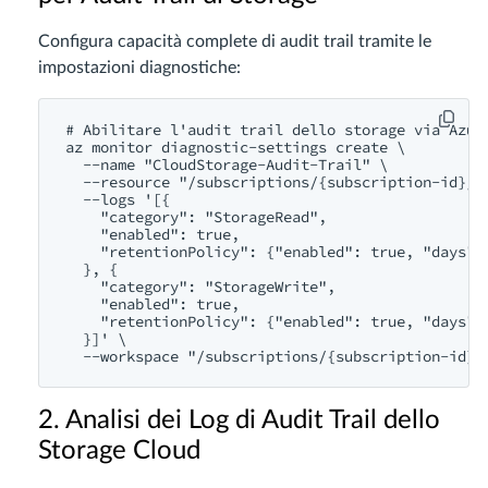
Configura capacità complete di audit trail tramite le
impostazioni diagnostiche:
# Abilitare l'audit trail dello storage via Azure
az monitor diagnostic-settings create \

  --name "CloudStorage-Audit-Trail" \

  --resource "/subscriptions/{subscription-id}/r
  --logs '[{

    "category": "StorageRead",

    "enabled": true,

    "retentionPolicy": {"enabled": true, "days": 
  }, {

    "category": "StorageWrite", 

    "enabled": true,

    "retentionPolicy": {"enabled": true, "days": 
  }]' \

2. Analisi dei Log di Audit Trail dello
Storage Cloud