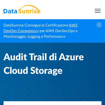
DataSunrise Consegue la Certificazione
AWS
Homepage
Centro di Conoscenza
Audit Trail di Azure Cloud Storage
DevOps Competency
per AWS DevSecOps e
Monitoraggio, Logging e Performance
Audit Trail di Azure
Cloud Storage