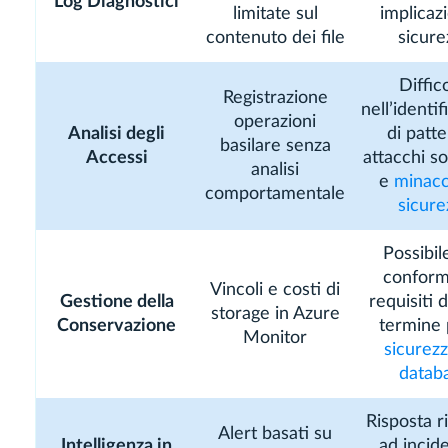
Log Diagnostici
limitate sul
implicazi
contenuto dei file
sicure
Diffic
Registrazione
nell’identi
operazioni
Analisi degli
di patte
basilare senza
Accessi
attacchi so
analisi
e
minacc
comportamentale
sicure
Possibil
conformi
Vincoli e costi di
Gestione della
requisiti 
storage in Azure
Conservazione
termine 
Monitor
sicurezz
datab
Risposta r
Alert basati su
Intelligenza in
ad incide