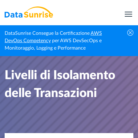
DataSunrise Consegue la Certificazione
AWS
Homepage
Notizie Professionali
Livelli di Isolamento delle Transazioni
DevOps Competency
per AWS DevSecOps e
Monitoraggio, Logging e Performance
Livelli di Isolamento
delle Transazioni