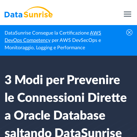
DataSunrise Consegue la Certificazione
AWS
Notizie
3 Modi per Prevenire le Connessioni Dirette a
DevOps Competency
per AWS DevSecOps e
Homepage
Professionali
Oracle Database saltando DataSunrise
Monitoraggio, Logging e Performance
3 Modi per Prevenire
le Connessioni Dirette
a Oracle Database
saltando DataSunrise