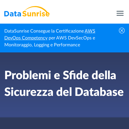
DataSunrise Consegue la Certificazione
AWS
Minacce Potenziali al
Problemi e Sfide della Sicurezza
DevOps Competency
per AWS DevSecOps e
Homepage
Database
del Database
Monitoraggio, Logging e Performance
Problemi e Sfide della
Sicurezza del Database