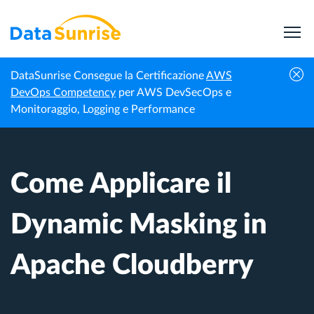
DataSunrise Consegue la Certificazione
AWS
Centro di
Come Applicare il Dynamic Masking in
DevOps Competency
per AWS DevSecOps e
Homepage
Conoscenza
Apache Cloudberry
Monitoraggio, Logging e Performance
Come Applicare il
Dynamic Masking in
Apache Cloudberry