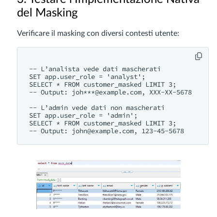
del Masking
Verificare il masking con diversi contesti utente:
-- L’analista vede dati mascherati

SET app.user_role = 'analyst';

SELECT * FROM customer_masked LIMIT 3;

-- Output: joh***@example.com, XXX-XX-5678

-- L’admin vede dati non mascherati

SET app.user_role = 'admin';

SELECT * FROM customer_masked LIMIT 3;

-- Output: 
john@example.com