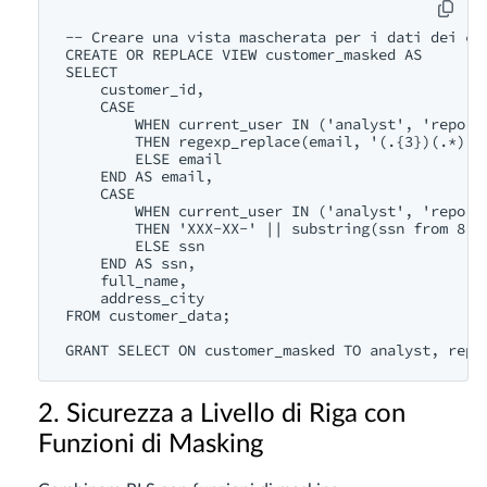
-- Creare una vista mascherata per i dati dei cli
CREATE OR REPLACE VIEW customer_masked AS

SELECT 

    customer_id,

    CASE 

        WHEN current_user IN ('analyst', 'reporti
        THEN regexp_replace(email, '(.{3})(.*)(@.
        ELSE email

    END AS email,

    CASE 

        WHEN current_user IN ('analyst', 'reporti
        THEN 'XXX-XX-' || substring(ssn from 8 fo
        ELSE ssn

    END AS ssn,

    full_name,

    address_city

FROM customer_data;

2. Sicurezza a Livello di Riga con
Funzioni di Masking