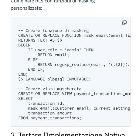
Combinare RLS con funzioni di masking
personalizzate:
-- Creare funzione di masking

CREATE OR REPLACE FUNCTION mask_email(email TEXT,
RETURNS TEXT AS $$

BEGIN

    IF user_role = 'admin' THEN

        RETURN email;

    ELSE

        RETURN regexp_replace(email, '(.{2})(.*)(
    END IF;

END;

$$ LANGUAGE plpgsql IMMUTABLE;

-- Creare vista mascherata

CREATE OR REPLACE VIEW payment_transactions_maske
SELECT

    transaction_id,

    mask_email(customer_email, current_setting('a
    transaction_amount

3. Testare l’Implementazione Nativa