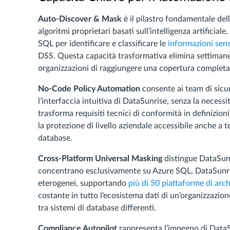
Auto-Discover & Mask
è il pilastro fondamentale del
algoritmi proprietari basati sull’intelligenza artific
SQL per identificare e classificare le
informazioni sens
DSS. Questa capacità trasformativa elimina settimane 
organizzazioni di raggiungere una copertura completa 
No-Code Policy Automation
consente ai team di sicur
l’interfaccia intuitiva di DataSunrise, senza la necess
trasforma requisiti tecnici di conformità in definizio
la protezione di livello aziendale accessibile anche a 
database.
Cross-Platform Universal Masking
distingue DataSunri
concentrano esclusivamente su Azure SQL, DataSunris
eterogenei, supportando
più di 50 piattaforme di arch
costante in tutto l’ecosistema dati di un’organizzazion
tra sistemi di database differenti.
Compliance Autopilot
rappresenta l’impegno di DataS