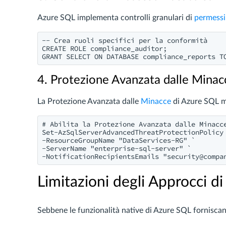
Azure SQL implementa controlli granulari di
permessi
-- Crea ruoli specifici per la conformità

CREATE ROLE compliance_auditor;

4. Protezione Avanzata dalle Minac
La Protezione Avanzata dalle
Minacce
di Azure SQL mo
# Abilita la Protezione Avanzata dalle Minacce
Set-AzSqlServerAdvancedThreatProtectionPolicy 
-ResourceGroupName "DataServices-RG" `

-ServerName "enterprise-sql-server" `

-NotificationRecipientsEmails "
security@compa
Limitazioni degli Approcci d
Sebbene le funzionalità native di Azure SQL forniscano