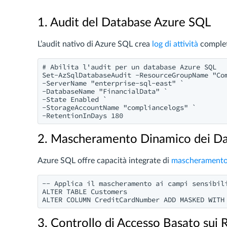
1. Audit del Database Azure SQL
L’audit nativo di Azure SQL crea
log di attività
complet
# Abilita l'audit per un database Azure SQL

Set-AzSqlDatabaseAudit -ResourceGroupName "Com
-ServerName "enterprise-sql-east" `

-DatabaseName "FinancialData" `

-State Enabled `

-StorageAccountName "compliancelogs" `

2. Mascheramento Dinamico dei Da
Azure SQL offre capacità integrate di
mascheramento 
-- Applica il mascheramento ai campi sensibili
ALTER TABLE Customers

3. Controllo di Accesso Basato sui 