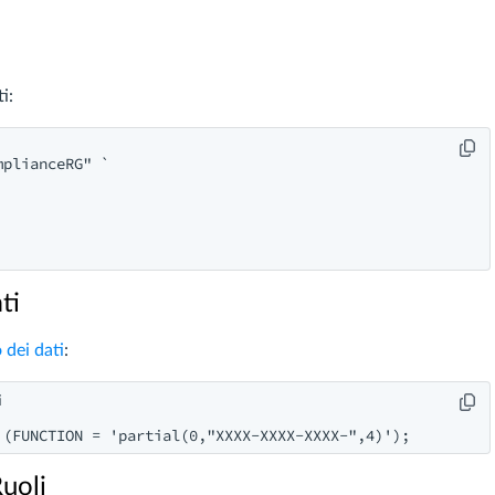
i:
plianceRG" `

ti
dei dati
:


Ruoli