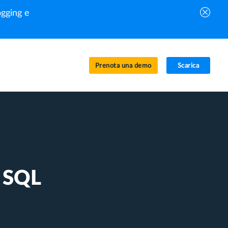
gging e
Prenota una demo
Scarica
e SQL