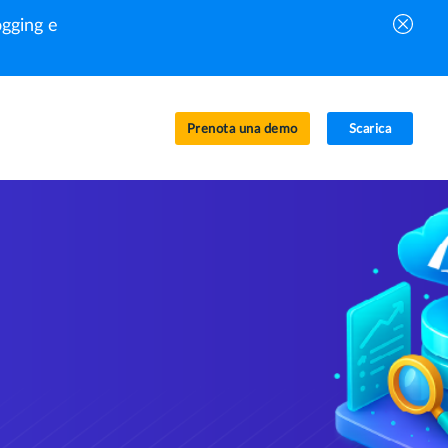
gging e
Prenota una demo
Scarica