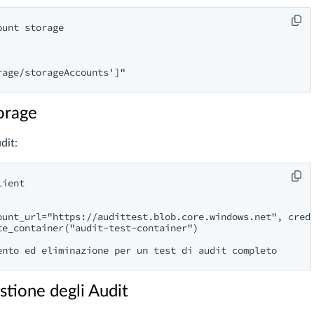
unt storage

torage
dit:
ient

ount_url="https://audittest.blob.core.windows.net", crede
e_container("audit-test-container")

estione degli Audit