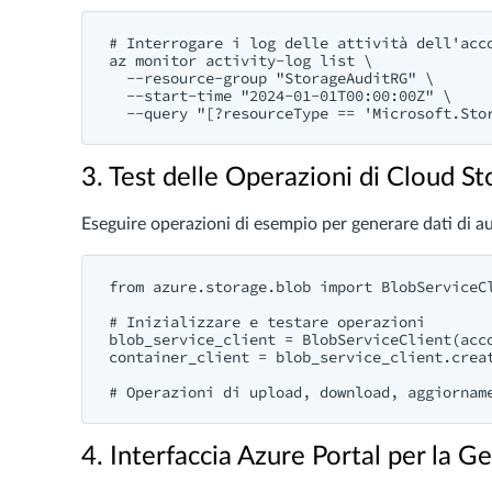
# Interrogare i log delle attività dell'acco
az monitor activity-log list \

  --resource-group "StorageAuditRG" \

  --start-time "2024-01-01T00:00:00Z" \

3. Test delle Operazioni di Cloud S
Eseguire operazioni di esempio per generare dati di au
from azure.storage.blob import BlobServiceCl
# Inizializzare e testare operazioni

blob_service_client = BlobServiceClient(acc
container_client = blob_service_client.creat
4. Interfaccia Azure Portal per la G