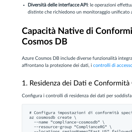
Diversità delle interfacce API
: le operazioni effet
distinte che richiedono un monitoraggio unificato 
Capacità Native di Conform
Cosmos DB
Azure Cosmos DB include diverse funzionalità integra
affrontano la protezione dei dati, i
controlli di access
1. Residenza dei Dati e Conformità
Configura i controlli di residenza dei dati per soddisfar
# Configura impostazioni di conformità speci
az cosmosdb create \

  --name "compliance-cosmosdb" \

  --resource-group "ComplianceRG" \

  --locations regionName="East US" failoverP