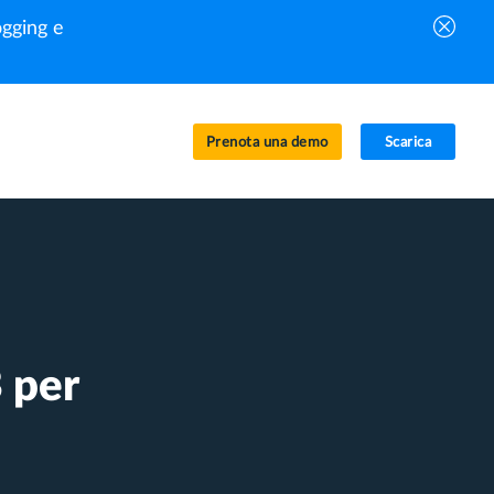
gging e
Prenota una demo
Scarica
 per