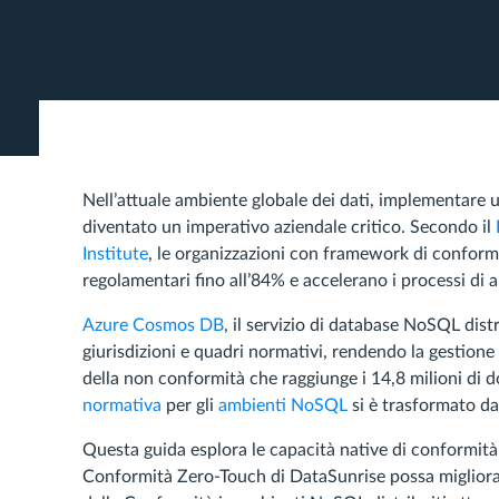
Nell’attuale ambiente globale dei dati, implementare
diventato un imperativo aziendale critico. Secondo il
Institute
, le organizzazioni con framework di conformi
regolamentari fino all’84% e accelerano i processi di 
Azure Cosmos DB
, il servizio di database NoSQL distr
giurisdizioni e quadri normativi, rendendo la gestio
della non conformità che raggiunge i 14,8 milioni di do
normativa
per gli
ambienti NoSQL
si è trasformato da
Questa guida esplora le capacità native di conformi
Conformità Zero-Touch di DataSunrise possa miglior