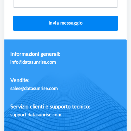
Invia messaggio
Informazioni generali:
info@datasunrise.com
Vendite:
sales@datasunrise.com
Servizio clienti e supporto tecnico:
support.datasunrise.com