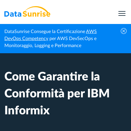
DataSunrise Consegue la Certificazione
AWS
Centro di
Come Garantire la Conformità per IBM
DevOps Competency
per AWS DevSecOps e
Homepage
Conoscenza
Informix
Monitoraggio, Logging e Performance
Come Garantire la
Conformità per IBM
Informix