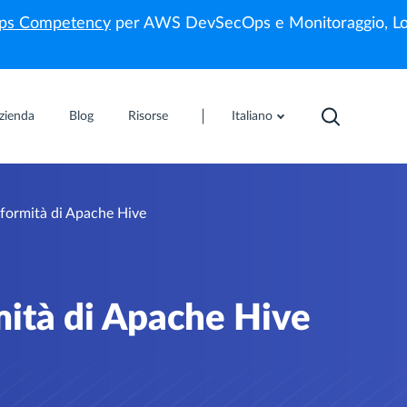
s Competency
per AWS DevSecOps e Monitoraggio, Lo
zienda
Blog
Risorse
Italiano
formità di Apache Hive
mità di Apache Hive