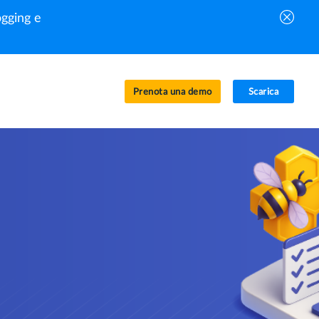
gging e
Prenota una demo
Scarica