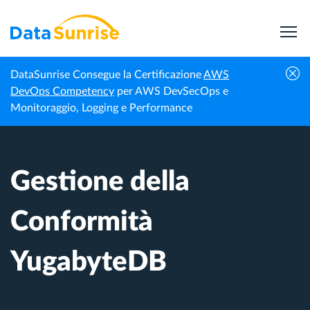
DataSunrise Consegue la Certificazione
AWS
Centro di
Gestione della Conformità
DevOps Competency
per AWS DevSecOps e
Homepage
Conoscenza
YugabyteDB
Monitoraggio, Logging e Performance
Gestione della
Conformità
YugabyteDB