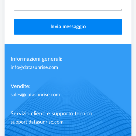
Invia messaggio
Informazioni generali:
info@datasunrise.com
Vendite:
sales@datasunrise.com
Servizio clienti e supporto tecnico:
support.datasunrise.com