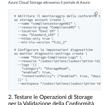
Azure Cloud Storage attraverso il portale di Azure:
# Abilitare il monitoraggio della conformità tram
az storage account create \

  --name "compliancestorage001" \

  --resource-group "ComplianceRG" \

  --location "East US" \

  --sku "Standard_LRS" \

  --https-only true \

  --min-tls-version "TLS1_2"

# Configurare le impostazioni diagnostiche

az monitor diagnostic-settings create \

  --name "Storage-Compliance-Logs" \

  --resource "/subscriptions/{subscription-id}/r
  --logs '[{

    "category": "StorageRead",

    "enabled": true,

    "retentionPolicy": {"enabled": true, "days": 
  }]' \

2. Testare le Operazioni di Storage
per la Validazione della Conformità