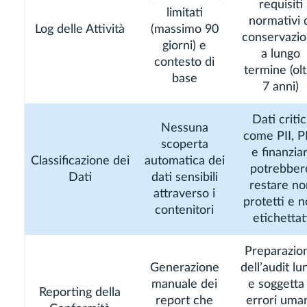
requisiti
limitati
normativi 
Log delle Attività
(massimo 90
conservazi
giorni) e
a lungo
contesto di
termine (ol
base
7 anni)
Dati critic
Nessuna
come PII, P
scoperta
e finanziar
Classificazione dei
automatica dei
potrebber
Dati
dati sensibili
restare no
attraverso i
protetti e 
contenitori
etichettat
Preparazio
Generazione
dell’audit lu
manuale dei
e soggetta
Reporting della
report che
errori uman