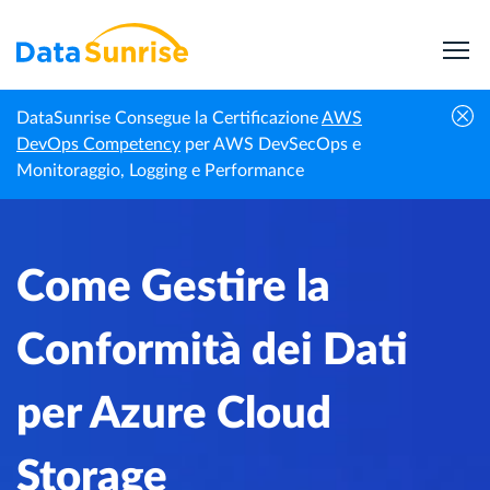
DataSunrise Consegue la Certificazione
AWS
Centro di
Come Gestire la Conformità dei Dati per
DevOps Competency
per AWS DevSecOps e
Homepage
Conoscenza
Azure Cloud Storage
Monitoraggio, Logging e Performance
Come Gestire la
Conformità dei Dati
per Azure Cloud
Storage