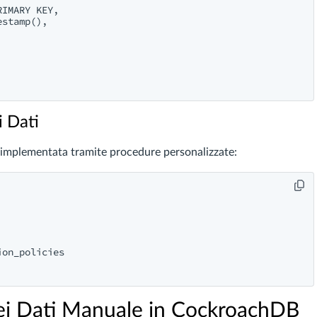
IMARY KEY,

stamp(),

i Dati
e implementata tramite procedure personalizzate:
on_policies 

dei Dati Manuale in CockroachDB