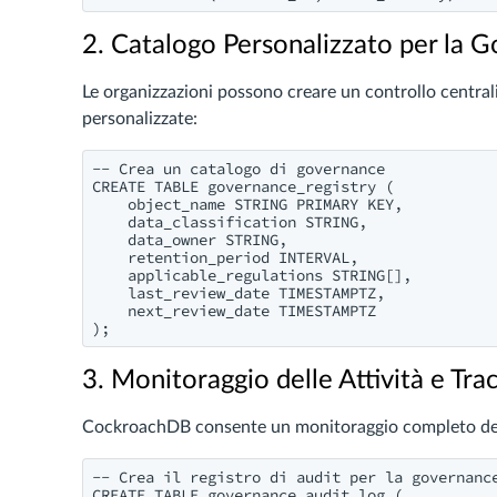
2. Catalogo Personalizzato per la 
Le organizzazioni possono creare un controllo central
personalizzate:
-- Crea un catalogo di governance

CREATE TABLE governance_registry (

    object_name STRING PRIMARY KEY,

    data_classification STRING,

    data_owner STRING,

    retention_period INTERVAL,

    applicable_regulations STRING[],

    last_review_date TIMESTAMPTZ,

    next_review_date TIMESTAMPTZ

3. Monitoraggio delle Attività e Tracc
CockroachDB consente un monitoraggio completo delle 
-- Crea il registro di audit per la governance
CREATE TABLE governance_audit_log (
