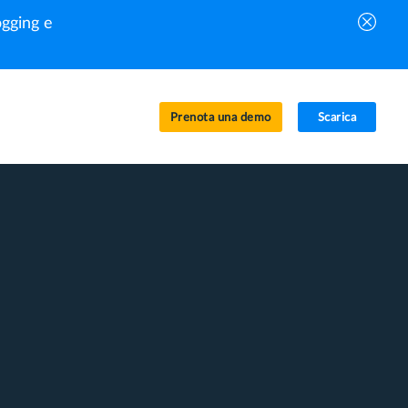
gging e
Prenota una demo
Scarica