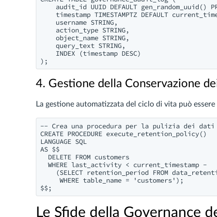
    audit_id UUID DEFAULT gen_random_uuid() PR
    timestamp TIMESTAMPTZ DEFAULT current_time
    username STRING,

    action_type STRING,

    object_name STRING,

    query_text STRING,

    INDEX (timestamp DESC)

4. Gestione della Conservazione de
La gestione automatizzata del ciclo di vita può esser
-- Crea una procedura per la pulizia dei dati

CREATE PROCEDURE execute_retention_policy()

LANGUAGE SQL

AS $$

  DELETE FROM customers 

  WHERE last_activity < current_timestamp - 

    (SELECT retention_period FROM data_retenti
     WHERE table_name = 'customers');

Le Sfide della Governance 