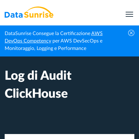
DataSunrise Consegue la Certificazione
AWS
Homepage
Centro di Conoscenza
Log di Audit ClickHouse
DevOps Competency
per AWS DevSecOps e
Monitoraggio, Logging e Performance
Log di Audit
ClickHouse