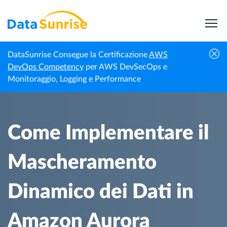
DataSunrise Consegue la Certificazione
AWS
Centro di
Come Implementare il Mascheramento
DevOps Competency
per AWS DevSecOps e
Homepage
Conoscenza
Dinamico dei Dati in Amazon Aurora
Monitoraggio, Logging e Performance
Come Implementare il
Mascheramento
Dinamico dei Dati in
Amazon Aurora