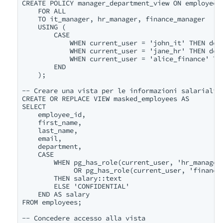
CREATE POLICY manager_department_view ON employees

    FOR ALL

    TO it_manager, hr_manager, finance_manager

    USING (

        CASE 

            WHEN current_user = 'john_it' THEN depa
            WHEN current_user = 'jane_hr' THEN depa
            WHEN current_user = 'alice_finance' THE
        END

    );

-- Creare una vista per le informazioni salariali m
CREATE OR REPLACE VIEW masked_employees AS

SELECT 

    employee_id,

    first_name,

    last_name,

    email,

    department,

    CASE 

        WHEN pg_has_role(current_user, 'hr_manager'
             OR pg_has_role(current_user, 'finance_
        THEN salary::text

        ELSE 'CONFIDENTIAL'

    END AS salary

FROM employees;

-- Concedere accesso alla vista
