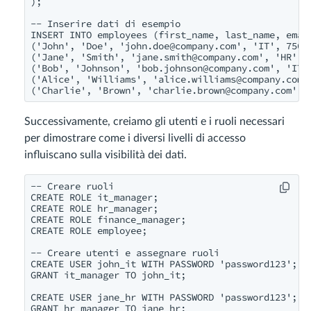
);

-- Inserire dati di esempio

INSERT INTO employees (first_name, last_name, email
('John', 'Doe', '
john.doe@company.com
', 'IT', 75000
('Jane', 'Smith', '
jane.smith@company.com
', 'HR', 6
('Bob', 'Johnson', '
bob.johnson@company.com
', 'IT'
('Alice', 'Williams', '
alice.williams@company.com
'
('Charlie', 'Brown', '
charlie.brown@company.com
', 
Successivamente, creiamo gli utenti e i ruoli necessari
per dimostrare come i diversi livelli di accesso
influiscano sulla visibilità dei dati.
-- Creare ruoli

CREATE ROLE it_manager;

CREATE ROLE hr_manager;

CREATE ROLE finance_manager;

CREATE ROLE employee;

-- Creare utenti e assegnare ruoli

CREATE USER john_it WITH PASSWORD 'password123';

GRANT it_manager TO john_it;

CREATE USER jane_hr WITH PASSWORD 'password123';

GRANT hr_manager TO jane_hr;
