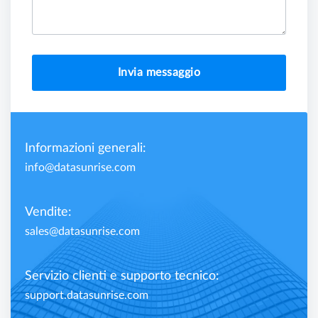
Invia messaggio
Informazioni generali:
info@datasunrise.com
Vendite:
sales@datasunrise.com
Servizio clienti e supporto tecnico:
support.datasunrise.com