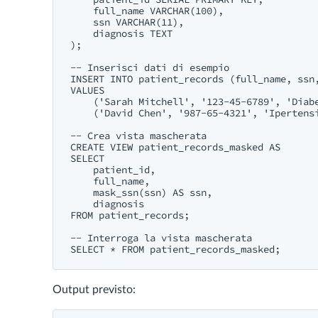
    full_name VARCHAR(100),

    ssn VARCHAR(11),

    diagnosis TEXT

);

-- Inserisci dati di esempio

INSERT INTO patient_records (full_name, ssn,
VALUES 

    ('Sarah Mitchell', '123-45-6789', 'Diabe
    ('David Chen', '987-65-4321', 'Ipertensi
-- Crea vista mascherata

CREATE VIEW patient_records_masked AS

SELECT

    patient_id,

    full_name,

    mask_ssn(ssn) AS ssn,

    diagnosis

FROM patient_records;

-- Interroga la vista mascherata

Output previsto: