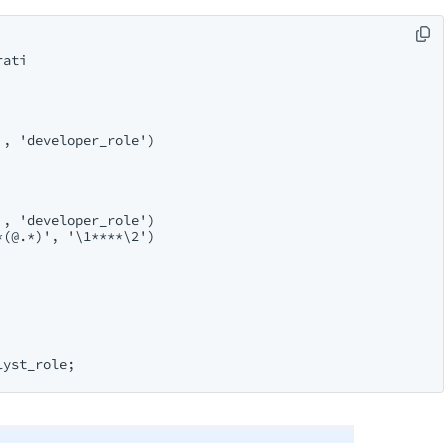
ati

, 'developer_role')

, 'developer_role')

(@.*)', '\1****\2')
