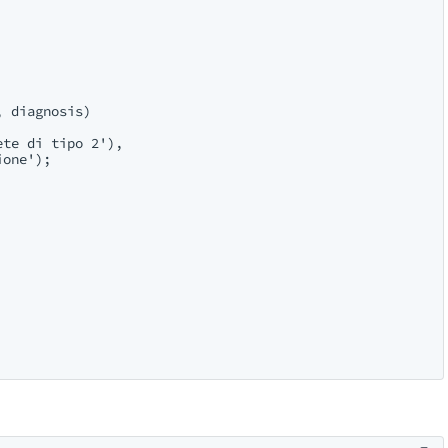
 diagnosis) 

te di tipo 2'),

one');
