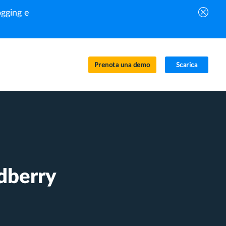
gging e
Prenota una demo
Scarica
dberry