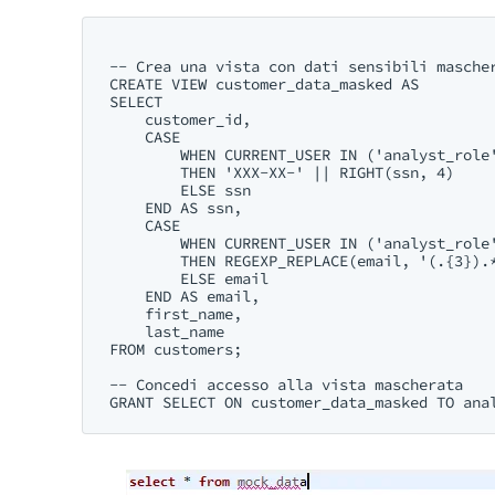
-- Crea una vista con dati sensibili mascher
CREATE VIEW customer_data_masked AS

SELECT

    customer_id,

    CASE 

        WHEN CURRENT_USER IN ('analyst_role'
        THEN 'XXX-XX-' || RIGHT(ssn, 4)

        ELSE ssn

    END AS ssn,

    CASE

        WHEN CURRENT_USER IN ('analyst_role'
        THEN REGEXP_REPLACE(email, '(.{3}).*
        ELSE email

    END AS email,

    first_name,

    last_name

FROM customers;

-- Concedi accesso alla vista mascherata
