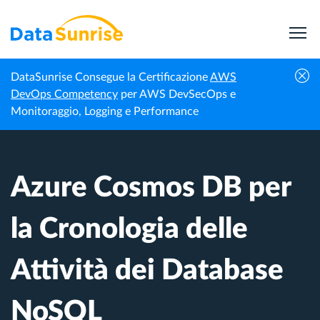
DataSunrise Consegue la Certificazione
AWS
Centro di
Azure Cosmos DB per la Cronologia delle
DevOps Competency
per AWS DevSecOps e
Homepage
Conoscenza
Attività dei Database NoSQL
Monitoraggio, Logging e Performance
Azure Cosmos DB per
la Cronologia delle
Attività dei Database
NoSQL