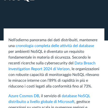
Nell’odierno panorama dei dati distribuiti, mantenere
una
cronologia completa delle attività del database
per ambienti NoSQL è diventato un requisito
fondamentale in materia di sicurezza. Secondo le
recenti ricerche sulla cybersecurity del
Data Breach
Investigation Report 2024 di Verizon
, le organizzazioni
con robuste capacità di monitoraggio NoSQL rilevano
le minacce interne con l’89% di rapidità in più e
riducono i costi legati alla conformità fino al 73%.
Azure Cosmos DB
, il servizio di
database NoSQL
distribuito a livello globale di Microsoft
, gestisce
operazioni su vasta scala in numerose regioni e