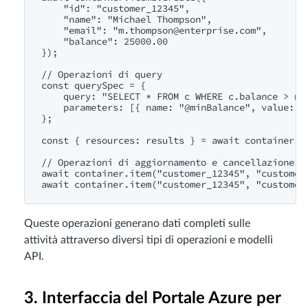
    "id": "customer_12345",

    "name": "Michael Thompson",

    "email": "
m.thompson@enterprise.com
",

    "balance": 25000.00

});

// Operazioni di query

const querySpec = {

    query: "SELECT * FROM c WHERE c.balance > @mi
    parameters: [{ name: "@minBalance", value: 20
};

const { resources: results } = await container.it
// Operazioni di aggiornamento e cancellazione

await container.item("customer_12345", "customer_
Queste operazioni generano dati completi sulle
attività attraverso diversi tipi di operazioni e modelli
API.
3. Interfaccia del Portale Azure per