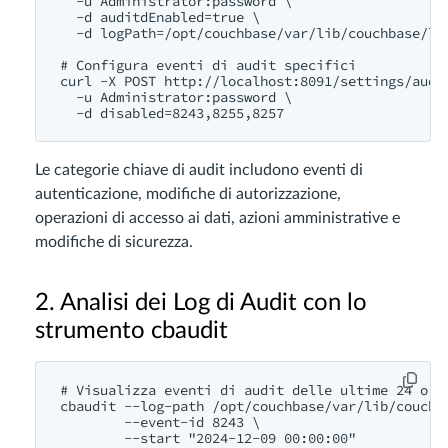
  -u Administrator:password \

  -d auditdEnabled=true \

  -d logPath=/opt/couchbase/var/lib/couchbase/log
# Configura eventi di audit specifici

curl -X POST http://localhost:8091/settings/audit
  -u Administrator:password \

Le categorie chiave di audit includono eventi di
autenticazione, modifiche di autorizzazione,
operazioni di accesso ai dati, azioni amministrative e
modifiche di sicurezza.
2. Analisi dei Log di Audit con lo
strumento cbaudit
# Visualizza eventi di audit delle ultime 24 ore

cbaudit --log-path /opt/couchbase/var/lib/couchba
        --event-id 8243 \

        --start "2024-12-09 00:00:00"
