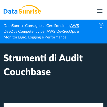
DataSunrise Consegue la Certificazione
AWS
Homepage
Centro di Conoscenza
Strumenti di Audit Couchbase
DevOps Competency
per AWS DevSecOps e
Monitoraggio, Logging e Performance
Strumenti di Audit
Couchbase