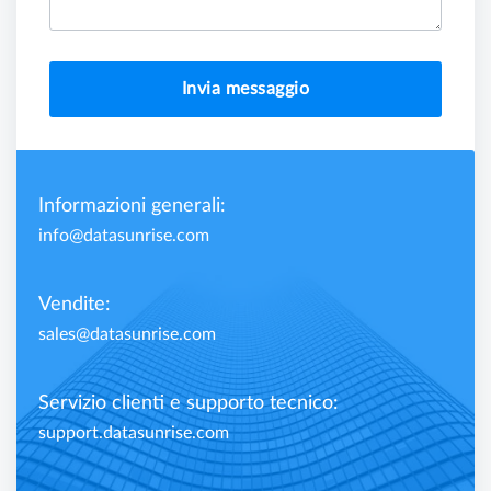
Invia messaggio
Informazioni generali:
info@datasunrise.com
Vendite:
sales@datasunrise.com
Servizio clienti e supporto tecnico:
support.datasunrise.com