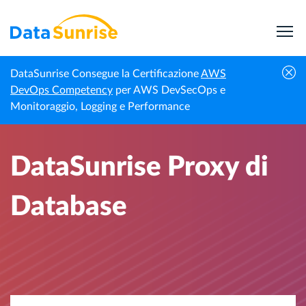
DataSunrise Consegue la Certificazione
AWS
Homepage
Notizie Professionali
DataSunrise Proxy di Database
DevOps Competency
per AWS DevSecOps e
Monitoraggio, Logging e Performance
DataSunrise Proxy di
Database