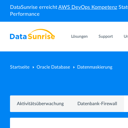
DataSunrise erreicht
AWS DevOps Kompetenz
Stat
Performance
Lösungen
Support
U
Startseite
Oracle Database
Datenmaskierung
Aktivitätsüberwachung
Datenbank-Firewall