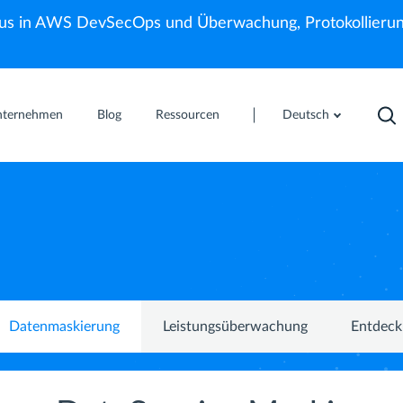
us in AWS DevSecOps und Überwachung, Protokollierun
nternehmen
Blog
Ressourcen
Deutsch
Datenmaskierung
Leistungsüberwachung
Entdeck