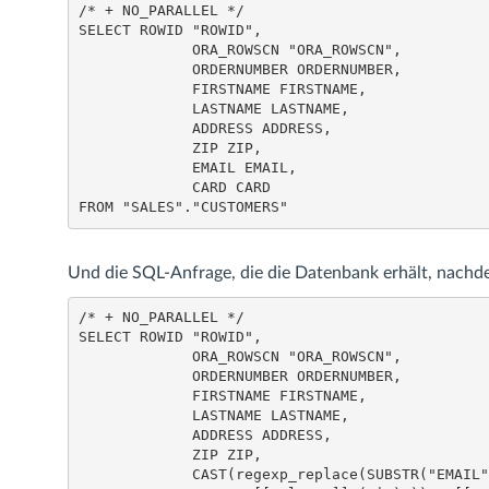
/* + NO_PARALLEL */

SELECT ROWID "ROWID",

             ORA_ROWSCN "ORA_ROWSCN",

             ORDERNUMBER ORDERNUMBER,

             FIRSTNAME FIRSTNAME,

             LASTNAME LASTNAME,

             ADDRESS ADDRESS,

             ZIP ZIP,

             EMAIL EMAIL,

             CARD CARD

Und die SQL-Anfrage, die die Datenbank erhält, nach
/* + NO_PARALLEL */

SELECT ROWID "ROWID",

             ORA_ROWSCN "ORA_ROWSCN",

             ORDERNUMBER ORDERNUMBER,

             FIRSTNAME FIRSTNAME,

             LASTNAME LASTNAME,

             ADDRESS ADDRESS,

             ZIP ZIP,

             CAST(regexp_replace(SUBSTR("EMAIL"