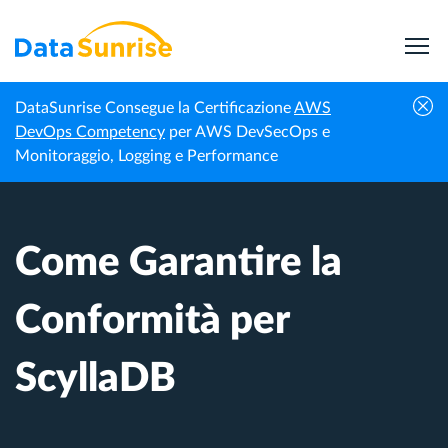
DataSunrise Consegue la Certificazione
AWS
Centro di
Come Garantire la Conformità per
DevOps Competency
per AWS DevSecOps e
Homepage
Conoscenza
ScyllaDB
Monitoraggio, Logging e Performance
Come Garantire la
Conformità per
ScyllaDB