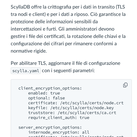
ScyllaDB offre la crittografia per i dati in transito (TLS
tra nodi e client) e per i dati a riposo. Ciò garantisce la
protezione delle informazioni sensibili da
intercettazioni e furti. Gli amministratori devono
gestire i file dei certificati, la rotazione delle chiavi e la
configurazione dei cifrari per rimanere conformi a
normative rigide.
Per abilitare TLS, aggiornare il file di configurazione
scylla.yaml
con i seguenti parametri:
client_encryption_options:

    enabled: true

    optional: false

    certificate: /etc/scylla/certs/node.crt

    keyfile: /etc/scylla/certs/node.key

    truststore: /etc/scylla/certs/ca.crt

    require_client_auth: true

server_encryption_options:

    internode_encryption: all

    certificate: /etc/scylla/certs/node.crt
