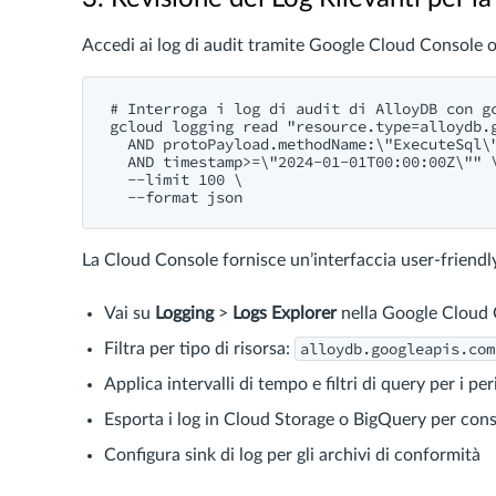
Accedi ai log di audit tramite Google Cloud Console o
# Interroga i log di audit di AlloyDB con gc
gcloud logging read "resource.type=alloydb.g
  AND protoPayload.methodName:\"ExecuteSql\"
  AND timestamp>=\"2024-01-01T00:00:00Z\"" \
  --limit 100 \

La Cloud Console fornisce un’interfaccia user-friendl
Vai su
Logging
>
Logs Explorer
nella Google Cloud
alloydb.googleapis.com
Filtra per tipo di risorsa:
Applica intervalli di tempo e filtri di query per i pe
Esporta i log in Cloud Storage o BigQuery per con
Configura sink di log per gli archivi di conformità