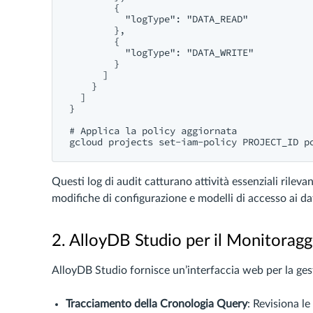
        {

          "logType": "DATA_READ"

        },

        {

          "logType": "DATA_WRITE"

        }

      ]

    }

  ]

}

# Applica la policy aggiornata

Questi log di audit catturano attività essenziali rilevan
modifiche di configurazione e modelli di accesso ai dat
2. AlloyDB Studio per il Monitoragg
AlloyDB Studio fornisce un’interfaccia web per la ges
Tracciamento della Cronologia Query
: Revisiona l