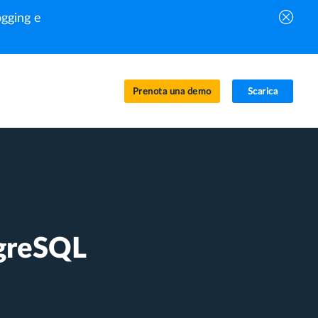
gging e
Prenota una demo
Scarica
tgreSQL