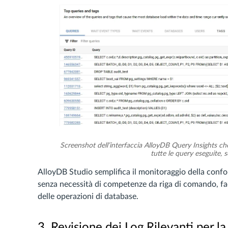
Screenshot dell’interfaccia AlloyDB Query Insights ch
tutte le query eseguite, 
AlloyDB Studio semplifica il monitoraggio della confor
senza necessità di competenze da riga di comando, facil
delle operazioni di database.
3. Revisione dei Log Rilevanti per l