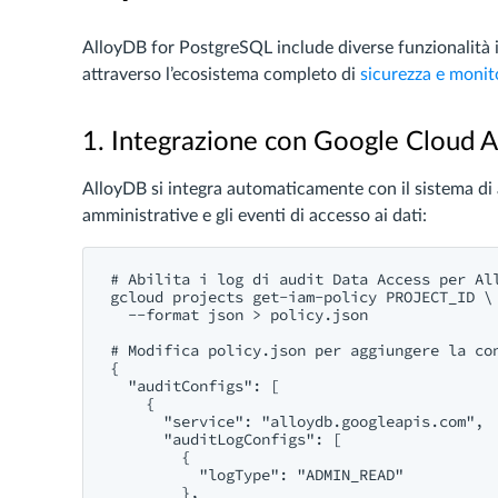
AlloyDB for PostgreSQL include diverse funzionalità i
attraverso l’ecosistema completo di
sicurezza e monit
1. Integrazione con Google Cloud A
AlloyDB si integra automaticamente con il sistema di a
amministrative e gli eventi di accesso ai dati:
# Abilita i log di audit Data Access per All
gcloud projects get-iam-policy PROJECT_ID \

  --format json > policy.json

# Modifica policy.json per aggiungere la con
{

  "auditConfigs": [

    {

      "service": "alloydb.googleapis.com",

      "auditLogConfigs": [

        {

          "logType": "ADMIN_READ"

        },
