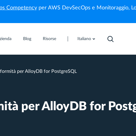
s Competency
per AWS DevSecOps e Monitoraggio, Lo
zienda
Blog
Risorse
Italiano
nformità per AlloyDB for PostgreSQL
mità per AlloyDB for Pos