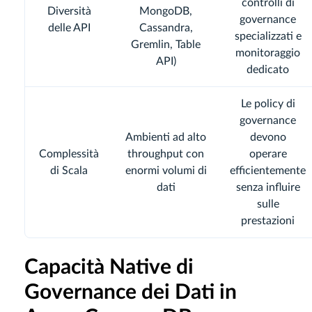
controlli di
Diversità
MongoDB,
governance
delle API
Cassandra,
specializzati e
Gremlin, Table
monitoraggio
API)
dedicato
Le policy di
governance
Ambienti ad alto
devono
Complessità
throughput con
operare
di Scala
enormi volumi di
efficientemente
dati
senza influire
sulle
prestazioni
Capacità Native di
Governance dei Dati in