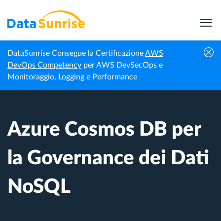
DataSunrise Consegue la Certificazione
AWS
Centro di
Azure Cosmos DB per la Governance dei
DevOps Competency
per AWS DevSecOps e
Homepage
Conoscenza
Dati NoSQL
Monitoraggio, Logging e Performance
Azure Cosmos DB per
la Governance dei Dati
NoSQL