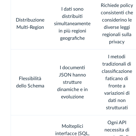
Richiede policy
I dati sono
consistenti che
distribuiti
Distribuzione
considerino le
simultaneamente
Multi-Region
diverse leggi
in più regioni
regionali sulla
geografiche
privacy
I metodi
tradizionali di
I documenti
classificazione
JSON hanno
Flessibilità
faticano di
strutture
dello Schema
fronte a
dinamiche e in
variazioni di
evoluzione
dati non
strutturati
Ogni API
Molteplici
necessita di
interfacce (SQL,