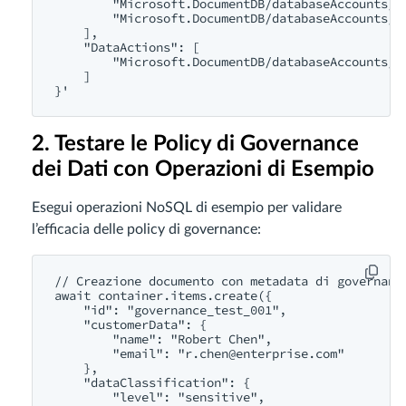
        "Microsoft.DocumentDB/databaseAccounts/re
        "Microsoft.DocumentDB/databaseAccounts/da
    ],

    "DataActions": [

        "Microsoft.DocumentDB/databaseAccounts/da
    ]

2. Testare le Policy di Governance
dei Dati con Operazioni di Esempio
Esegui operazioni NoSQL di esempio per validare
l’efficacia delle policy di governance:
// Creazione documento con metadata di governance
await container.items.create({

    "id": "governance_test_001",

    "customerData": {

        "name": "Robert Chen",

        "email": "
r.chen@enterprise.com
"

    },

    "dataClassification": {

        "level": "sensitive",
