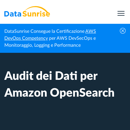
DataSunrise Consegue la Certificazione
AWS
Centro di
Audit dei Dati per Amazon
DevOps Competency
per AWS DevSecOps e
Homepage
Conoscenza
OpenSearch
Monitoraggio, Logging e Performance
Audit dei Dati per
Amazon OpenSearch